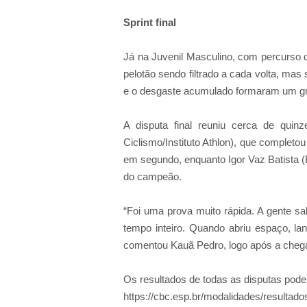
Sprint
final
Já na Juvenil Masculino, com percurso d
pelotão sendo filtrado a cada volta, mas
e o desgaste acumulado formaram um grup
A disputa final reuniu cerca de quin
Ciclismo/Instituto Athlon), que complet
em segundo, enquanto Igor Vaz Batista (
do campeão.
“Foi uma prova muito rápida. A gente s
tempo inteiro. Quando abriu espaço, lanc
comentou Kauã Pedro, logo após a cheg
Os resultados de todas as disputas pode
https://cbc.esp.br/modalidades/resultad