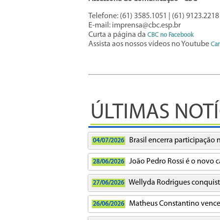
Telefone: (61) 3585.1051 | (61) 9123.221
E-mail: imprensa@cbc.esp.br
Curta a página da
CBC no
Facebook
Assista aos nossos vídeos no Youtube
Can
ÚLTIMAS NOTÍ
Brasil encerra participação
04/07/2026
João Pedro Rossi é o novo c
28/06/2026
Wellyda Rodrigues conquista
27/06/2026
Matheus Constantino vence ap
26/06/2026