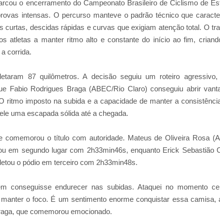
rcou o encerramento do Campeonato Brasileiro de Ciclismo de Es
rovas intensas. O percurso manteve o padrão técnico que caracte
s curtas, descidas rápidas e curvas que exigiam atenção total. O tr
s atletas a manter ritmo alto e constante do início ao fim, crian
a corrida.
letaram 87 quilômetros. A decisão seguiu um roteiro agressivo
ue Fabio Rodrigues Braga (ABEC/Rio Claro) conseguiu abrir van
. O ritmo imposto na subida e a capacidade de manter a consistênci
ele uma escapada sólida até a chegada.
e comemorou o título com autoridade. Mateus de Oliveira Rosa 
izou em segundo lugar com 2h33min46s, enquanto Erick Sebastião 
letou o pódio em terceiro com 2h33min48s.
uem conseguisse endurecer nas subidas. Ataquei no momento ce
 e manter o foco. É um sentimento enorme conquistar essa camisa, 
Braga, que comemorou emocionado.