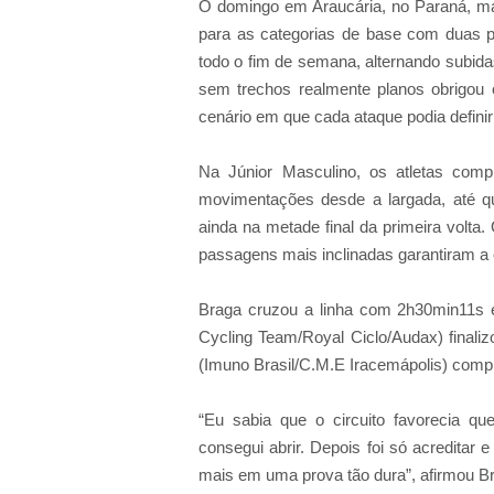
O domingo em Araucária, no Paraná, ma
para as categorias de base com duas p
todo o fim de semana, alternando subida
sem trechos realmente planos obrigou o
cenário em que cada ataque podia definir 
Na Júnior Masculino, os atletas comp
movimentações desde a largada, até q
ainda na metade final da primeira volta
passagens mais inclinadas garantiram a 
Braga cruzou a linha com 2h30min11s 
Cycling Team/Royal Ciclo/Audax) final
(Imuno Brasil/C.M.E Iracemápolis) comp
“Eu sabia que o circuito favorecia q
consegui abrir. Depois foi só acreditar
mais em uma prova tão dura”, afirmou 