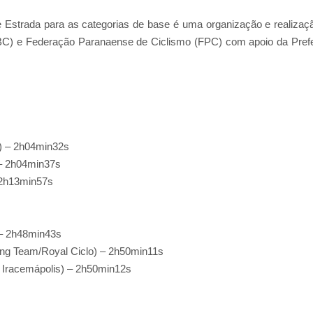
 Estrada para as categorias de base é uma organização e realizaç
CBC) e Federação Paranaense de Ciclismo (FPC) com apoio da Prefe
on) – 2h04min32s
 – 2h04min37s
– 2h13min57s
 – 2h48min43s
ing Team/Royal Ciclo) – 2h50min11s
E Iracemápolis) – 2h50min12s