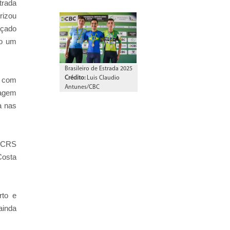
trada
rizou
açado
do um
Brasileiro de Estrada 2025
Crédito:
Luis Claudio
, com
Antunes/CBC
tagem
a nas
(ACRS
Costa
rto e
ainda