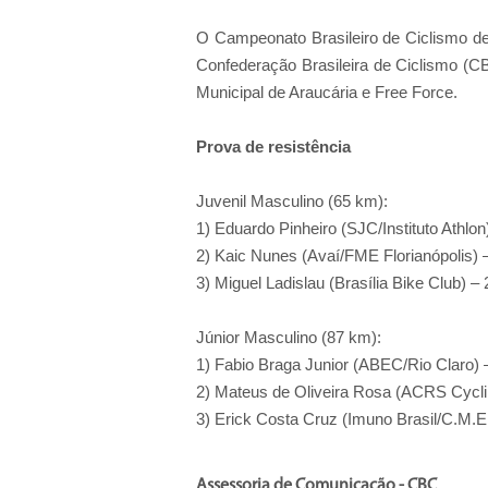
O Campeonato Brasileiro de Ciclismo de
Confederação Brasileira de Ciclismo (
Municipal de Araucária e Free Force.
Prova
de
resistência
Juvenil Masculino (65 km):
1‎) Eduardo Pinheiro (SJC/Instituto Athl
2‎) Kaic Nunes (Avaí/FME Florianópolis)
3‎) Miguel Ladislau (Brasília Bike Club) 
Júnior Masculino (87 km):
1‎) Fabio Braga Junior (ABEC/Rio Claro)
2‎) Mateus de Oliveira Rosa (ACRS Cycl
3‎) Erick Costa Cruz (Imuno Brasil/C.M.
Assessoria de Comunicação - CBC