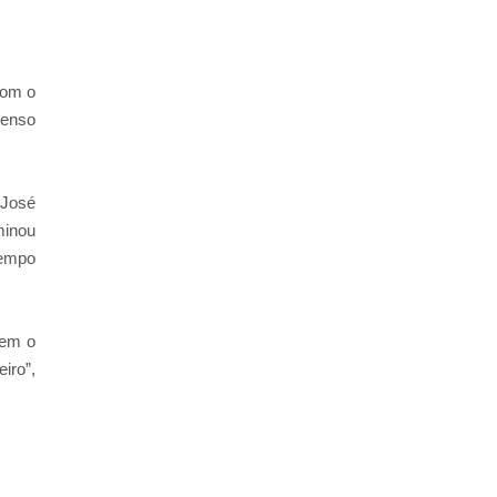
com o
tenso
 José
minou
tempo
bem o
iro”,