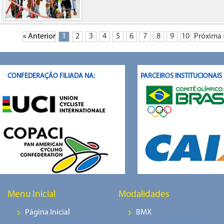
« Anterior
1
2
3
4
5
6
7
8
9
10
Próxima 
CONFEDERAÇÂO FILIADA NA:
PARCEIROS INSTITUCIONAI
Menu Inicial
Modalidades
Página Inicial
BMX